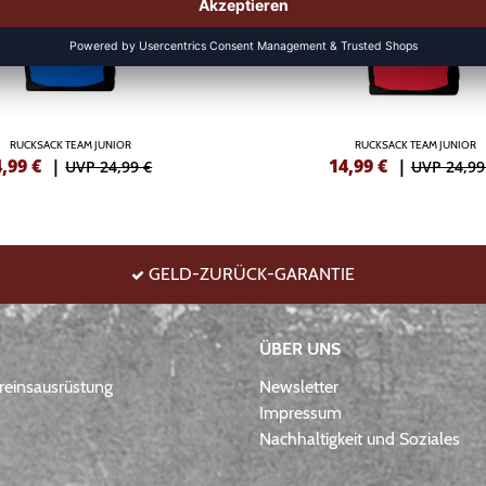
RUCKSACK TEAM JUNIOR
RUCKSACK TEAM JUNIOR
4,99
€
|
14,99
€
|
UVP 24,99 €
UVP 24,99
GELD-ZURÜCK-GARANTIE
ÜBER UNS
einsausrüstung
Newsletter
Impressum
Nachhaltigkeit und Soziales