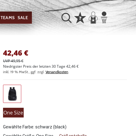
TEAMS
SALE
42,46
€
UVP 49,95 €
Niedrigster Preis der letzten 30 Tage 42,46 €
inkl. 19 % MwSt., ggf. zzgl.
Versandkosten
One Size
Gewählte Farbe: schwarz (black)