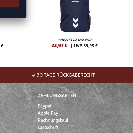
HMLCORE 2.0 BACK PACK
23,97
€
|
 €
UVP 39,95 €
30 TAGE RÜCKGABERECHT
ZAHLUNGSARTEN
Paypal
Apple Pay
Rechnungskauf
Lastschrift