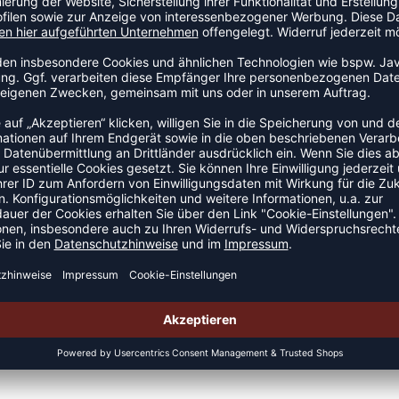
eles Lakers
 Grizzlies
Heat
kee Bucks
rk Knicks
ma City Thunder
o Magic
lphia 76ers
x Suns
d Trail Blazers
ento Kings
tonio Spurs
o Raptors