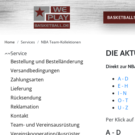
BASKETBALL
Home
Services
NBA Team-Kollektionen
DIE AK
Service
Bestellung und Bestelländerung
Direkt zur NB
Versandbedingungen
A - D
Zahlungsarten
E - H
Lieferung
I - N
Rücksendung
O - T
Reklamation
U - Z
Kontakt
Per Klick au
Team- und Vereinsausrüstung
A - D
Vereinskooperation/Ausrüster