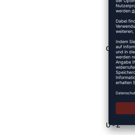
Los Ang
Memphis
Miami 
Milwau
New Yo
O - T
Oklaho
Orland
Philade
Phoeni
Portlan
Sacram
San An
Toront
U - Z