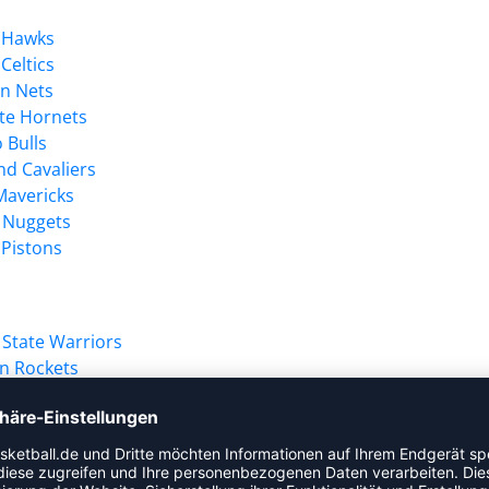
a Hawks
Celtics
yn Nets
te Hornets
 Bulls
nd Cavaliers
Mavericks
 Nuggets
 Pistons
State Warriors
n Rockets
 Pacers
eles Clippers