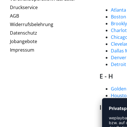
Druckservice
Atlant
AGB
Boston 
Brookl
Widerrufsbelehrung
Charlot
Datenschutz
Chicago
Jobangebote
Clevela
Impressum
Dallas 
Denver
Detroit
E - H
Golden 
Housto
I - N
Indiana
Los Ang