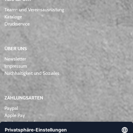
Team- und Vereinsausrüstung
Kataloge
Druckservice
ÜBER UNS
Newsletter
Impressum
Nachhaltigkeit und Soziales
ZAHLUNGSARTEN
Paypal
Apple Pay
Rechnungskauf
Lastschrift