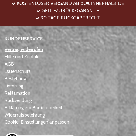
KOSTENLOSER VERSAND AB 80€ INNERHALB DE
GELD-ZURÜCK-GARANTIE
30 TAGE RÜCKGABERECHT
KUNDENSERVICE
Vertrag widerrufen
Hilfe und Kontakt
AGB
Datenschutz
Bestellung
Lieferung
Reklamation
Rücksendung
Erklärung zur Barrierefreiheit
Widerrufsbelehrung
Cookie-Einstellungen anpassen