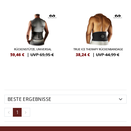
RÜCKENSTÜTZE, UNIVERSAL
TRUE ICE THERAPY RÜCKENBANDAGE
59,46
€
|
UVP 69,95 €
38,24
€
|
UVP 44,99 €
1