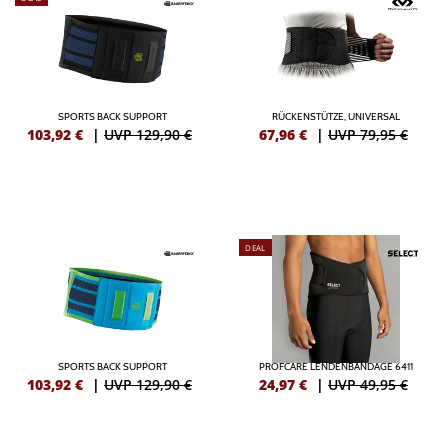
SPORTS BACK SUPPORT
RÜCKENSTÜTZE, UNIVERSAL
103,92
€
|
UVP 129,90 €
67,96
€
|
UVP 79,95 €
DEAL
SPORTS BACK SUPPORT
PROFCARE LENDENBANDAGE 6411
103,92
€
|
UVP 129,90 €
24,97
€
|
UVP 49,95 €