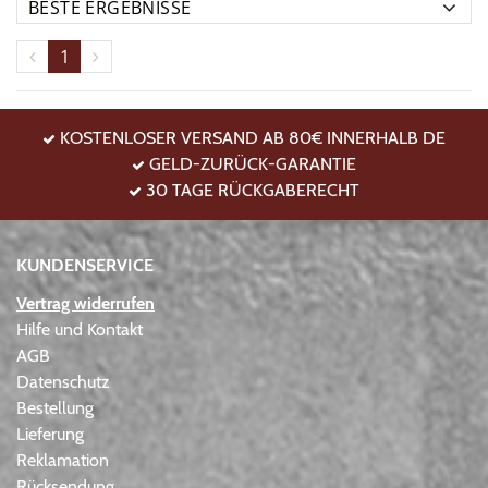
1
KOSTENLOSER VERSAND AB 80€ INNERHALB DE
GELD-ZURÜCK-GARANTIE
30 TAGE RÜCKGABERECHT
KUNDENSERVICE
Vertrag widerrufen
Hilfe und Kontakt
AGB
Datenschutz
Bestellung
Lieferung
Reklamation
Rücksendung