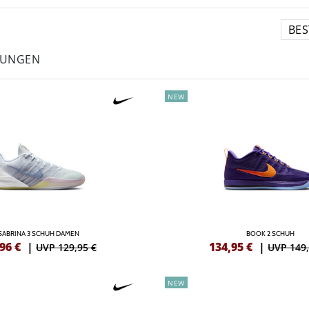
LUNGEN
NEW
SABRINA 3 SCHUH DAMEN
BOOK 2 SCHUH
,96
€
|
134,95
€
|
UVP 129,95 €
UVP 149,
NEW