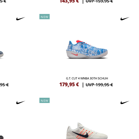
143,95
€
|
5 €
UVP 159,95 €
NEW
G.T. CUT 4 WNBA 30TH SCHUH
179,95
€
|
95 €
UVP 199,95 €
NEW