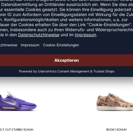
SABRINA 3 SCHUH DAMEN
G.T. CUT 4 VW SCHUH
,96
€
|
179,95
€
|
UVP 129,95 €
UVP 199,
DEAL
G.T. CUT 3 TURBO SCHUH
BOOK 1 SCHUH