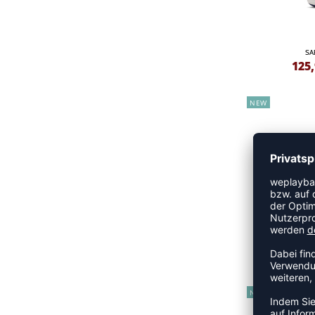
SA
125
NEW
179
NEW