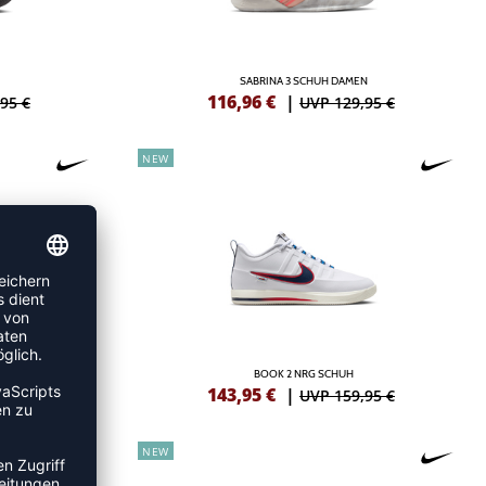
SABRINA 3 SCHUH DAMEN
116,96
€
|
95 €
UVP 129,95 €
NEW
BOOK 2 NRG SCHUH
143,95
€
|
95 €
UVP 159,95 €
NEW