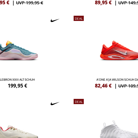
,95
€
|
89,95
€
|
UVP 199,95 €
UVP 149,
DEAL
LEBRON XXIII ALT SCHUH
A'ONE A'JA WILSON SCHUH 
199,95
€
82,46
€
|
UVP 109,
DEAL