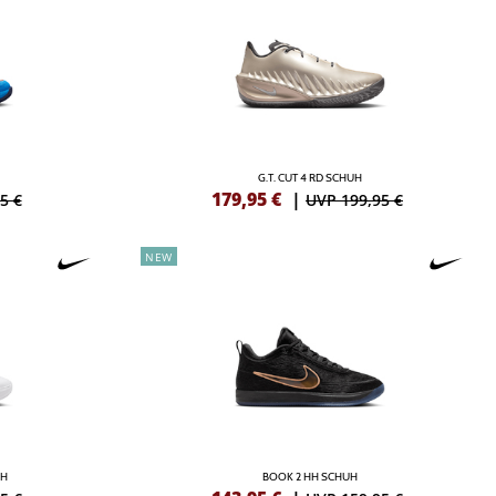
G.T. CUT 4 RD SCHUH
179,95
€
|
5 €
UVP 199,95 €
NEW
UH
BOOK 2 HH SCHUH