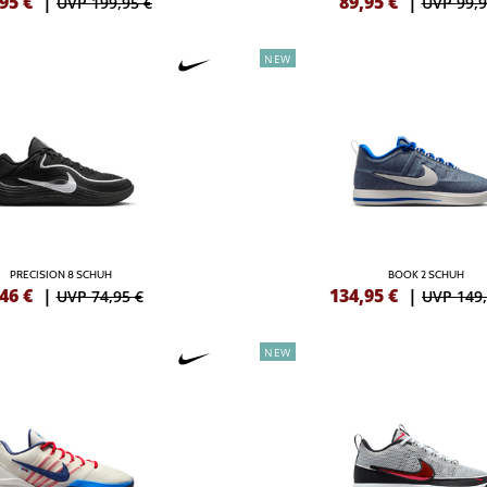
,95
€
|
89,95
€
|
UVP 199,95 €
UVP 99,9
NEW
PRECISION 8 SCHUH
BOOK 2 SCHUH
,46
€
|
134,95
€
|
UVP 74,95 €
UVP 149,
NEW