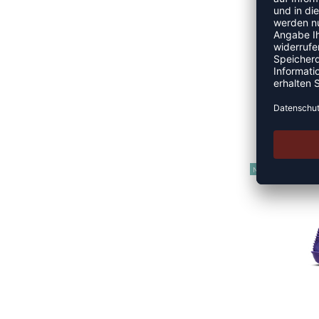
116
NEW