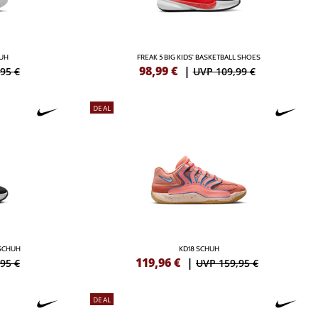
HUH
FREAK 5 BIG KIDS' BASKETBALL SHOES
98,99
€
|
95 €
UVP 109,99 €
DEAL
LSCHUH
KD18 SCHUH
119,96
€
|
95 €
UVP 159,95 €
DEAL