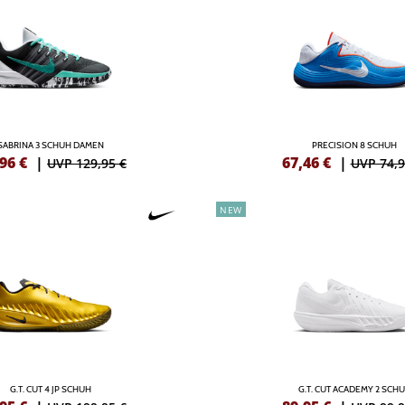
SABRINA 3 SCHUH DAMEN
PRECISION 8 SCHUH
,96
€
|
67,46
€
|
UVP 129,95 €
UVP 74,9
NEW
G.T. CUT 4 JP SCHUH
G.T. CUT ACADEMY 2 SCH