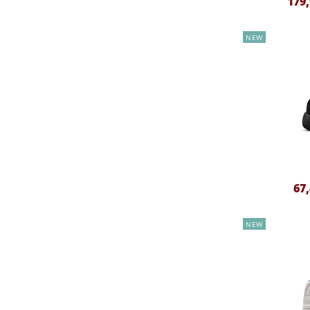
179
NEW
67
NEW