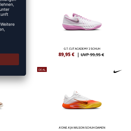
G.T. CUT ACADEMY 2 SCHUH
89,95
€
|
95 €
UVP 99,95 €
DEAL
A'ONE A'JA WILSON SCHUH DAMEN