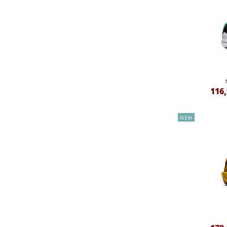
116
NEW