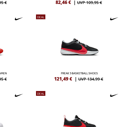
82,46
€
|
95 €
UVP 109,95 €
DEAL
DAMEN
FREAK 5 BASKETBALL SHOES
121,49
€
|
95 €
UVP 134,99 €
DEAL