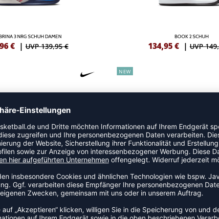
BRINA 3 NRG SCHUH DAMEN
BOOK 2 SCHUH
,96
€
|
134,95
€
|
UVP 139,95 €
UVP 149,
NEW
G.T. CUT 3 TURBO SCHUH
G.T. CUT 4 SCHUH
,95
€
|
170,96
€
|
UVP 199,95 €
UVP 189,
NEW