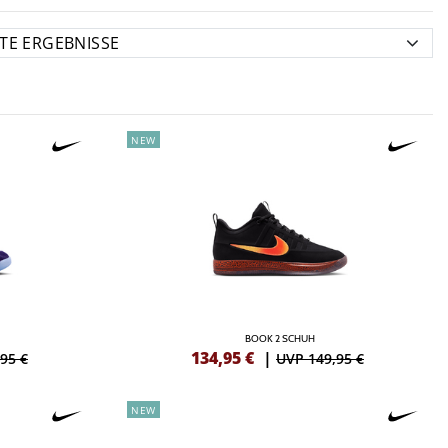
NEW
BOOK 2 SCHUH
134,95
€
|
95 €
UVP 149,95 €
NEW