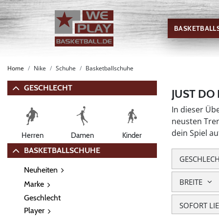
BASKETBALL
Home
Nike
Schuhe
Basketballschuhe
GESCHLECHT
JUST DO
In dieser Üb
neusten Tren
dein Spiel a
Herren
Damen
Kinder
BASKETBALLSCHUHE
GESCHLEC
Neuheiten
BREITE
Marke
Geschlecht
SOFORT LI
Player