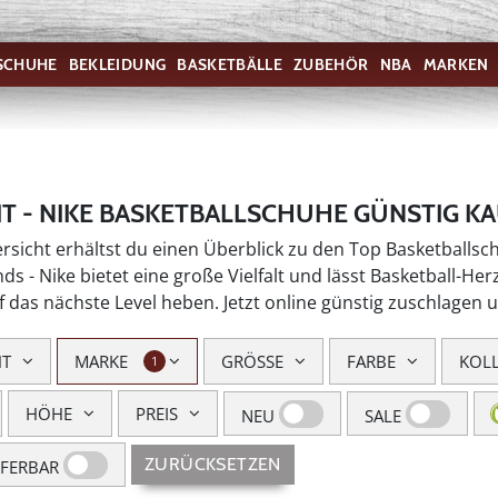
SCHUHE
BEKLEIDUNG
BASKETBÄLLE
ZUBEHÖR
NBA
MARKEN
 IT - NIKE BASKETBALLSCHUHE GÜNSTIG K
ersicht erhältst du einen Überblick zu den Top Basketballsc
ds - Nike bietet eine große Vielfalt und lässt Basketball-H
uf das nächste Level heben. Jetzt online günstig zuschlage
HT
MARKE
GRÖSSE
FARBE
KOL
1
HÖHE
PREIS
NEU
SALE
ZURÜCKSETZEN
EFERBAR