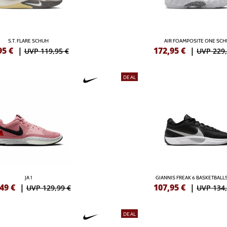
S.T. FLARE SCHUH
AIR FOAMPOSITE ONE SC
95
€
|
172,95
€
|
UVP 119,95 €
UVP 229,
DEAL
JA 1
GIANNIS FREAK 6 BASKETBAL
,49
€
|
107,95
€
|
UVP 129,99 €
UVP 134,
DEAL