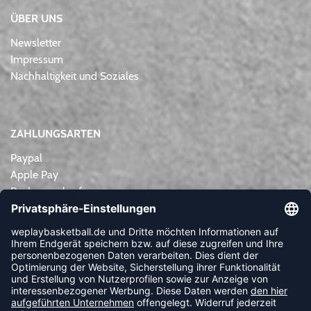
ÜBER UNS
Newsletter
Impressum
Nachhaltigkeit und Soziales
ZAHLUNGSARTEN
Paypal
Apple Pay
Rechnungskauf
Lastschrift
Kreditkarte
Vorkasse
NEWSLETTER