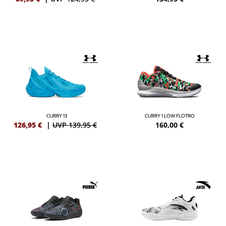
CURRY 13
CURRY 1 LOW FLOTRO
126,95
€
|
UVP 139,95 €
160,00
€