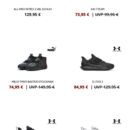
ALL-PRO NITRO 2 VBL SCHUH
KAI 1 TEAM
129,95
€
73,95
€
|
UVP 99,95 €
MB.01 TMNT BAXTER STOCKMAN
D. FOX 2
74,95
€
|
UVP 149,95 €
84,95
€
|
UVP 129,95 €