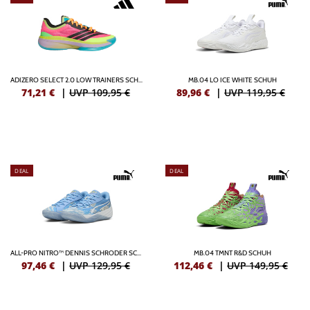
ADIZERO SELECT 2.0 LOW TRAINERS SCHUH
MB.04 LO ICE WHITE SCHUH
71,21
€
|
UVP 109,95 €
89,96
€
|
UVP 119,95 €
DEAL
DEAL
ALL-PRO NITRO™ DENNIS SCHRODER SCHUH
MB.04 TMNT R&D SCHUH
97,46
€
|
UVP 129,95 €
112,46
€
|
UVP 149,95 €