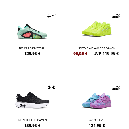
TATUM 2 BASKETBALL
STEWIE 4 FLAWLESS DAMEN
129,95
€
95,95
€
|
UVP 119,95 €
INFINITE ELITE DAMEN
MB.05 HIVE
159,95
€
124,95
€