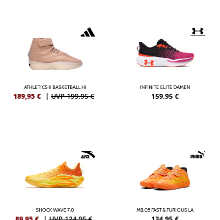
ATHLETICS II BASKETBALL HI
INFINITE ELITE DAMEN
189,95
€
|
UVP 199,95 €
159,95
€
SHOCK WAVE 7.0
MB.05 FAST & FURIOUS LA
89,95
€
|
UVP 124,95 €
134,95
€