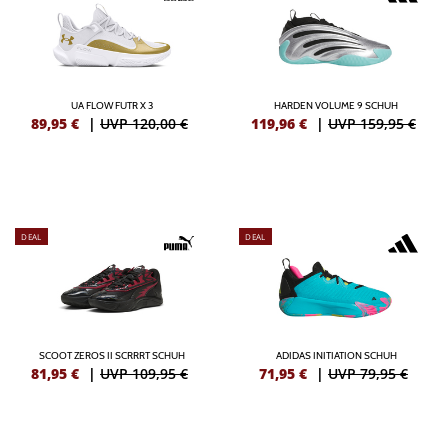
UA FLOW FUTR X 3
HARDEN VOLUME 9 SCHUH
89,95
€
|
UVP 120,00 €
119,96
€
|
UVP 159,95 €
DEAL
DEAL
SCOOT ZEROS II SCRRRT SCHUH
ADIDAS INITIATION SCHUH
81,95
€
|
UVP 109,95 €
71,95
€
|
UVP 79,95 €