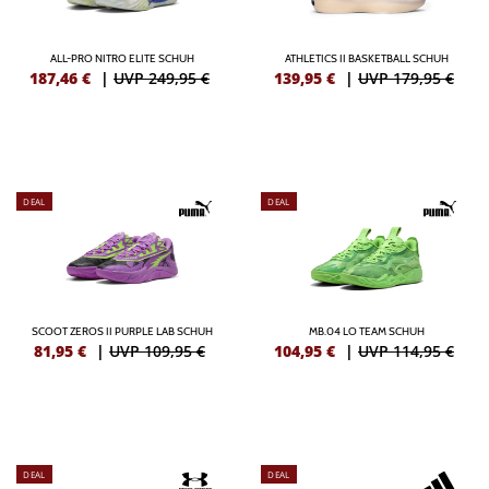
ALL-PRO NITRO ELITE SCHUH
ATHLETICS II BASKETBALL SCHUH
187,46
€
|
UVP 249,95 €
139,95
€
|
UVP 179,95 €
DEAL
DEAL
SCOOT ZEROS II PURPLE LAB SCHUH
MB.04 LO TEAM SCHUH
81,95
€
|
UVP 109,95 €
104,95
€
|
UVP 114,95 €
DEAL
DEAL