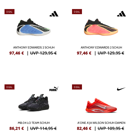
DEAL
DEAL
ANTHONY EDWARDS 2 SCHUH
ANTHONY EDWARDS 2 SCHUH
97,46
€
|
UVP 129,95 €
97,46
€
|
UVP 129,95 €
DEAL
DEAL
MB.04 LO TEAM SCHUH
A'ONE A'JA WILSON SCHUH DAMEN
86,21
€
|
UVP 114,95 €
82,46
€
|
UVP 109,95 €