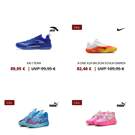
DEAL
KAI 1 TEAM
A'ONE A'JA WILSON SCHUH DAMEN
89,95
€
|
UVP 99,95 €
82,46
€
|
UVP 109,95 €
DEAL
DEAL