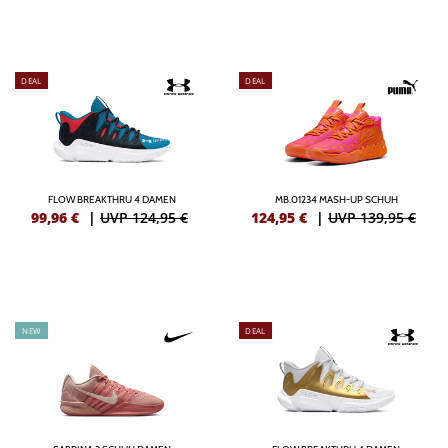
DEAL
DEAL
FLOW BREAKTHRU 4 DAMEN
MB.01234 MASH-UP SCHUH
99,96
€
|
UVP 124,95 €
124,95
€
|
UVP 139,95 €
NEW
DEAL