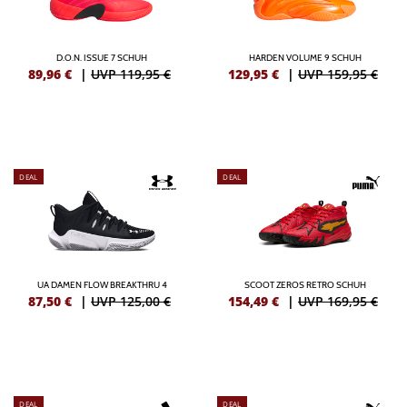
D.O.N. ISSUE 7 SCHUH
HARDEN VOLUME 9 SCHUH
89,96
€
|
UVP 119,95 €
129,95
€
|
UVP 159,95 €
DEAL
DEAL
UA DAMEN FLOW BREAKTHRU 4
SCOOT ZEROS RETRO SCHUH
87,50
€
|
UVP 125,00 €
154,49
€
|
UVP 169,95 €
DEAL
DEAL