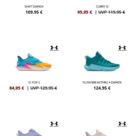
SHIFT DAMEN
CURRY 13
109,95
€
95,95
€
|
UVP 119,95 €
D. FOX 2
FLOW BREAKTHRU 4 DAMEN
84,95
€
|
UVP 129,95 €
124,95
€