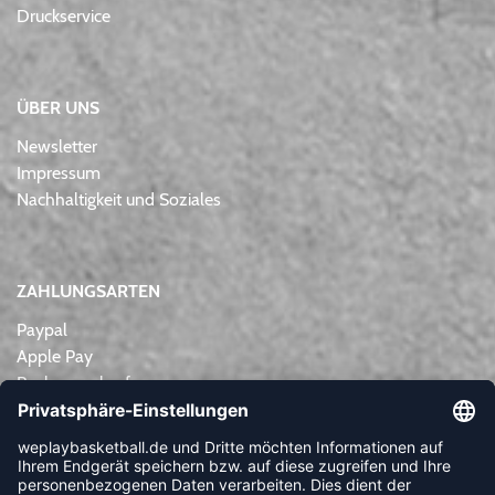
Druckservice
ÜBER UNS
Newsletter
Impressum
Nachhaltigkeit und Soziales
ZAHLUNGSARTEN
Paypal
Apple Pay
Rechnungskauf
Lastschrift
Kreditkarte
Vorkasse