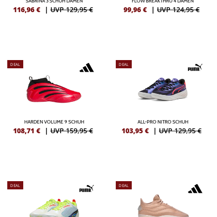
SABRINA 3 SCHUH DAMEN
FLOW BREAKTHRU 4 DAMEN
116,96
€
|
UVP 129,95 €
99,96
€
|
UVP 124,95 €
DEAL
DEAL
HARDEN VOLUME 9 SCHUH
ALL-PRO NITRO SCHUH
108,71
€
|
UVP 159,95 €
103,95
€
|
UVP 129,95 €
DEAL
DEAL