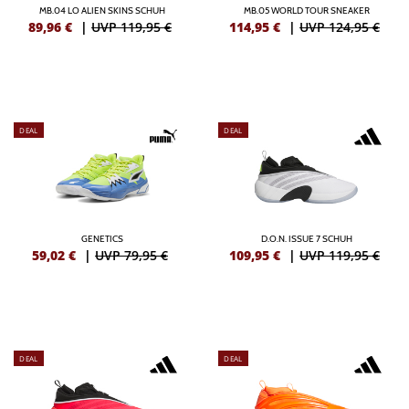
MB.04 LO ALIEN SKINS SCHUH
MB.05 WORLD TOUR SNEAKER
89,96
€
|
UVP 119,95 €
114,95
€
|
UVP 124,95 €
DEAL
DEAL
GENETICS
D.O.N. ISSUE 7 SCHUH
59,02
€
|
UVP 79,95 €
109,95
€
|
UVP 119,95 €
DEAL
DEAL