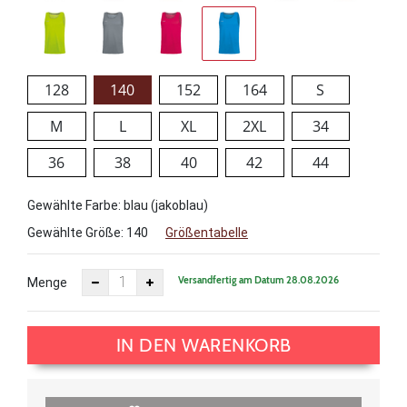
128
140
152
164
S
M
L
XL
2XL
34
36
38
40
42
44
Gewählte Farbe: blau (jakoblau)
Gewählte Größe:
140
Größentabelle
Versandfertig am Datum 28.08.2026
Menge
IN DEN WARENKORB