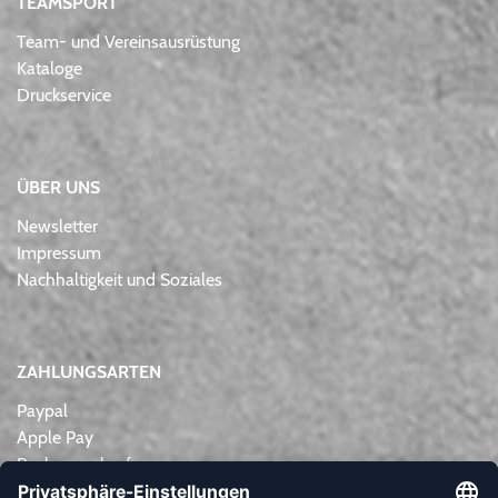
TEAMSPORT
Team- und Vereinsausrüstung
Kataloge
Druckservice
ÜBER UNS
Newsletter
Impressum
Nachhaltigkeit und Soziales
ZAHLUNGSARTEN
Paypal
Apple Pay
Rechnungskauf
Lastschrift