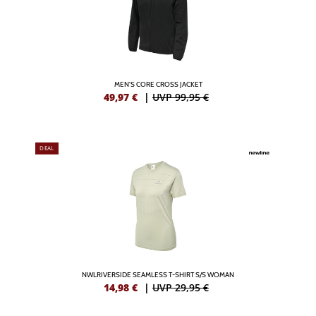
MEN'S CORE CROSS JACKET
49,97
€
|
UVP 99,95 €
DEAL
NWLRIVERSIDE SEAMLESS T-SHIRT S/S WOMAN
14,98
€
|
UVP 29,95 €