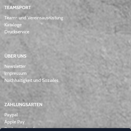
TEAMSPORT
Team- und Vereinsausrüstung
Kataloge
Druckservice
ÜBER UNS
Newsletter
Impressum
Nachhaltigkeit und Soziales
ZAHLUNGSARTEN
Paypal
Apple Pay
Rechnungskauf