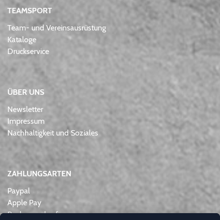
TEAMSPORT
Team- und Vereinsausrüstung
Kataloge
Druckservice
ÜBER UNS
Newsletter
Impressum
Nachhaltigkeit und Soziales
ZAHLUNGSARTEN
Paypal
Apple Pay
Rechnungskauf