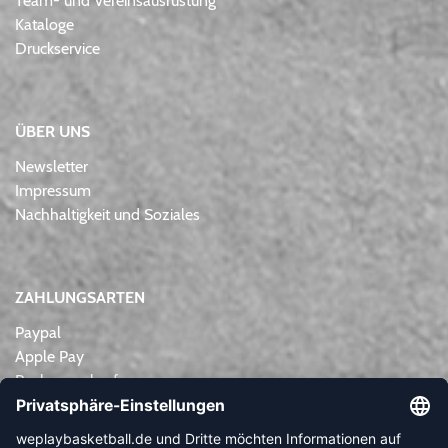
Team- und Vereinsausrüstung
Kataloge
Druckservice
ÜBER UNS
Newsletter
Impressum
Nachhaltigkeit und Soziales
ZAHLUNGSARTEN
Paypal
Apple Pay
Rechnungskauf
Lastschrift
Kreditkarte