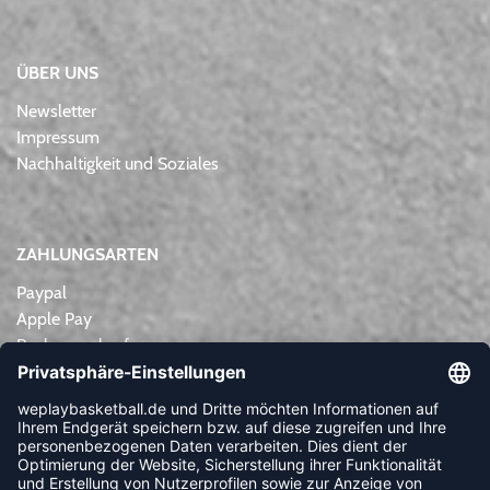
ÜBER UNS
Newsletter
Impressum
Nachhaltigkeit und Soziales
ZAHLUNGSARTEN
Paypal
Apple Pay
Rechnungskauf
Lastschrift
Kreditkarte
Vorkasse