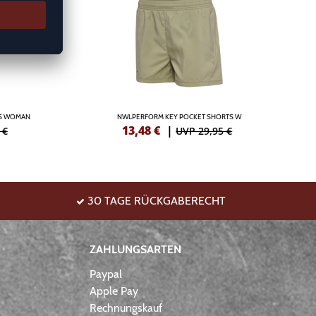
/S WOMAN
NWLPERFORM KEY POCKET SHORTS W
13,48
€
|
 €
UVP 29,95 €
30 TAGE RÜCKGABERECHT
ZAHLUNGSARTEN
Paypal
Apple Pay
Rechnungskauf