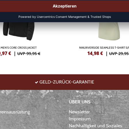
MEN'S CORE CROSS JACKET
NWLRIVERSIDE SEAMLESS T-SHIRT S
9,97
€
|
14,98
€
|
UVP 99,95 €
UVP 29,95
GELD-ZURÜCK-GARANTIE
ÜBER UNS
einsausrüstung
Newsletter
Impressum
Nachhaltigkeit und Soziales