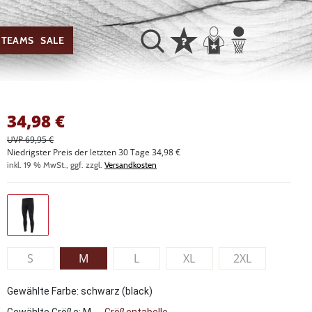
TEAMS
SALE
34,98
€
UVP 69,95 €
Niedrigster Preis der letzten 30 Tage 34,98 €
inkl. 19 % MwSt., ggf. zzgl.
Versandkosten
S
M
L
XL
2XL
Gewählte Farbe: schwarz (black)