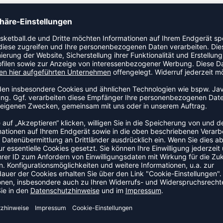
Kategorie Laufhose. Der bewegliche Schnitt begleitet
l ist Teil der Newline Core-Kollektion.
DEAL