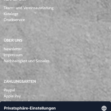
Team- und Vereinsausrüstung
Kataloge
Druckservice
ÜBER UNS
Newsletter
Impressum
Nachhaltigkeit und Soziales
ZAHLUNGSARTEN
Paypal
Apple Pay
Rechnungskauf
Lastschrift