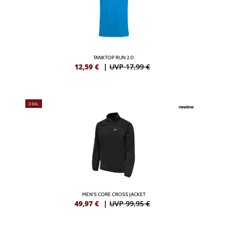
TANKTOP RUN 2.0
12,59
€
|
UVP 17,99 €
DEAL
MEN'S CORE CROSS JACKET
49,97
€
|
UVP 99,95 €