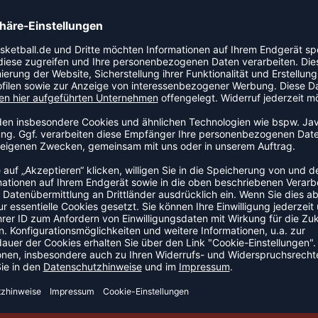
chweißabsorption. Flatlock - Nähte für eine optimierte
e Beweglichkeit und Muskelunterstützung. 83% PES, 17%
JORDAN