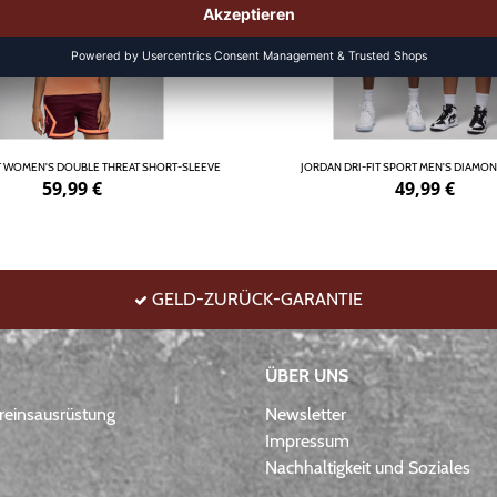
 WOMEN'S DOUBLE THREAT SHORT-SLEEVE
JORDAN DRI-FIT SPORT MEN'S DIAMO
59,99
€
49,99
€
GELD-ZURÜCK-GARANTIE
ÜBER UNS
einsausrüstung
Newsletter
Impressum
Nachhaltigkeit und Soziales