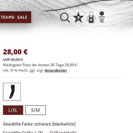
TEAMS
SALE
28,00
€
UVP 35,00 €
Niedrigster Preis der letzten 30 Tage 28,00 €
inkl. 19 % MwSt., ggf. zzgl.
Versandkosten
L/XL
S/M
Gewählte Farbe: schwarz (blackwhite)