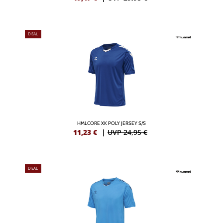
DEAL
HMLCORE XK POLY JERSEY S/S
11,23
€
|
UVP 24,95 €
DEAL