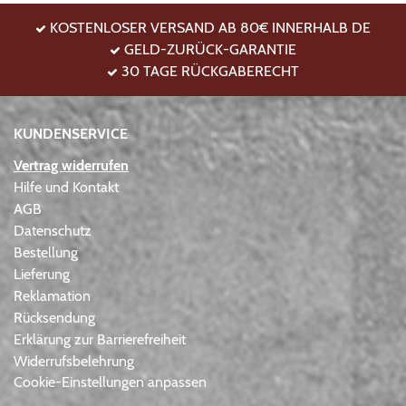
KOSTENLOSER VERSAND AB 80€ INNERHALB DE
GELD-ZURÜCK-GARANTIE
30 TAGE RÜCKGABERECHT
KUNDENSERVICE
Vertrag widerrufen
Hilfe und Kontakt
AGB
Datenschutz
Bestellung
Lieferung
Reklamation
Rücksendung
Erklärung zur Barrierefreiheit
Widerrufsbelehrung
Cookie-Einstellungen anpassen