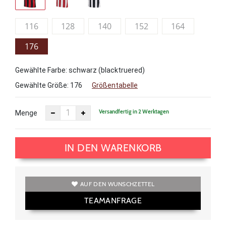
116
128
140
152
164
176
Gewählte Farbe: schwarz (blacktruered)
Gewählte Größe:
176
Größentabelle
Versandfertig in 2 Werktagen
Menge
IN DEN WARENKORB
AUF DEN WUNSCHZETTEL
TEAMANFRAGE