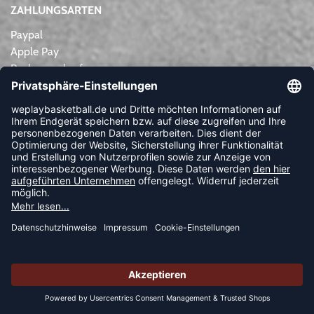
ZAHLUNGSARTEN
Paypal
Apple Pay
Rechnungskauf
Lastschrift
Kreditkarte
Vorkasse
NEWSLETTER
FOLLOW US
© 2026 Ballsportdirekt.de GmbH und Co. KG