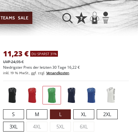
TEAMS
SALE
11,23
€
DU SPARST 31%
UVP 24,95 €
Niedrigster Preis der letzten 30 Tage 16,22 €
inkl. 19 % MwSt., ggf. zzgl.
Versandkosten
S
M
L
XL
2XL
3XL
4XL
5XL
6XL