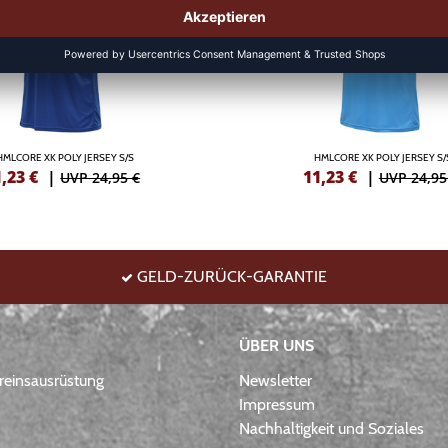
HMLCORE XK POLY JERSEY S/S
HMLCORE XK POLY JERSEY S/
1,23
€
|
11,23
€
|
UVP 24,95 €
UVP 24,95
GELD-ZURÜCK-GARANTIE
ÜBER UNS
einsausrüstung
Newsletter
Impressum
Nachhaltigkeit und Soziales