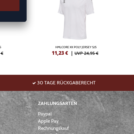
S
HMLCORE XK POLY JERSEY S/S
11,23
€
|
 €
UVP 24,95 €
30 TAGE RÜCKGABERECHT
ZAHLUNGSARTEN
Paypal
Apple Pay
Rechnungskauf