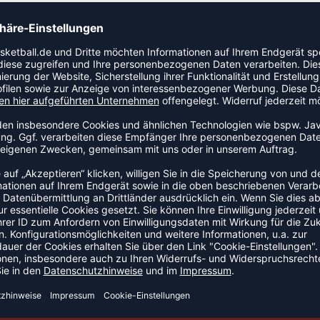
ck-Stoff für optimalen Komfort und Flexibilität, was es
macht. Die hervorragende hummel® BEECOOL® Behandlung
zlich besticht das Trikot durch die unverkennbaren
LLTRIKOTS
DEAL