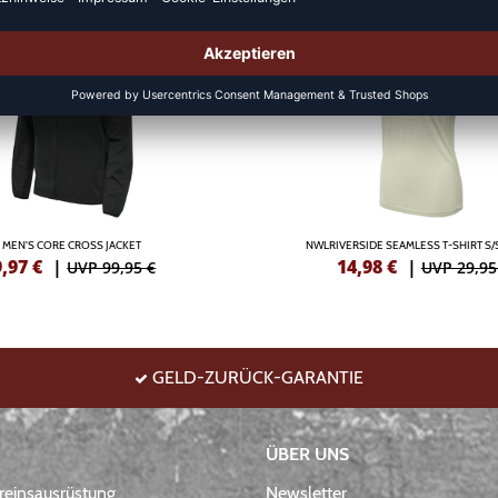
DEAL
MEN'S CORE CROSS JACKET
NWLRIVERSIDE SEAMLESS T-SHIRT S
9,97
€
|
14,98
€
|
UVP 99,95 €
UVP 29,95
GELD-ZURÜCK-GARANTIE
ÜBER UNS
einsausrüstung
Newsletter