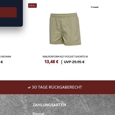
DEAL
/S WOMAN
NWLPERFORM KEY POCKET SHORTS W
13,48
€
|
 €
UVP 29,95 €
30 TAGE RÜCKGABERECHT
ZAHLUNGSARTEN
Paypal