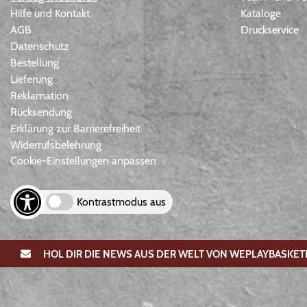
Hilfe und Kontakt
Kataloge
AGB
Druckservice
Datenschutz
Bestellung
Lieferung
Reklamation
Rücksendung
Erklärung zur Barrierefreiheit
Widerrufsbelehrung
Cookie-Einstellungen anpassen
Kontrastmodus aus
HOL DIR DIE NEWS AUS DER WELT VON WEPLAYBASKET