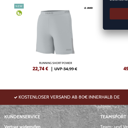
NEW
DEAL
RUNNING SHORT POWER
22,74
€
|
4
UVP 34,99 €
KOSTENLOSER VERSAND AB 80€ INNERHALB DE
KUNDENSERVICE
TEAMSPORT
Vertrag widerrufen
Team- und Ver