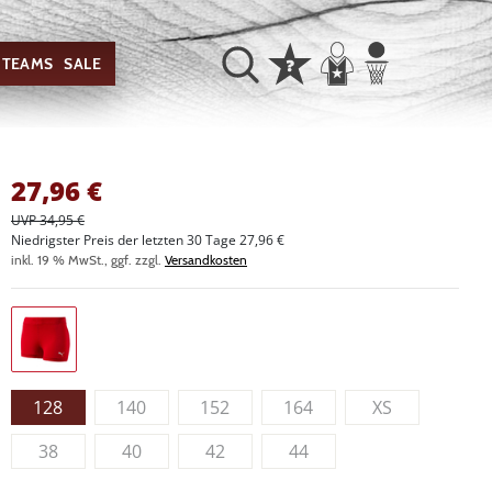
TEAMS
SALE
27,96
€
UVP 34,95 €
Niedrigster Preis der letzten 30 Tage 27,96 €
inkl. 19 % MwSt., ggf. zzgl.
Versandkosten
128
140
152
164
XS
38
40
42
44