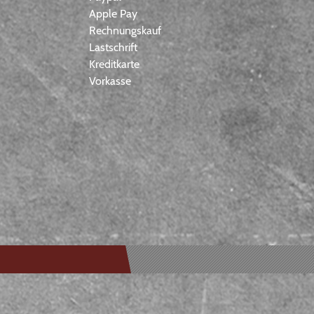
Apple Pay
Rechnungskauf
Lastschrift
Kreditkarte
Vorkasse