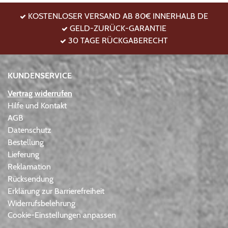
KOSTENLOSER VERSAND AB 80€ INNERHALB DE
GELD-ZURÜCK-GARANTIE
30 TAGE RÜCKGABERECHT
KUNDENSERVICE
Vertrag widerrufen
Hilfe und Kontakt
AGB
Datenschutz
Bestellung
Lieferung
Reklamation
Rücksendung
Erklärung zur Barrierefreiheit
Widerrufsbelehrung
Cookie-Einstellungen anpassen