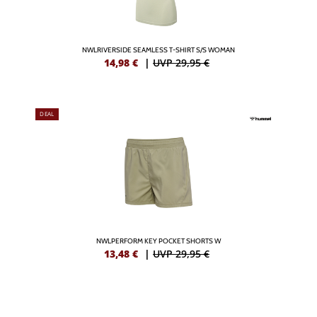
NWLRIVERSIDE SEAMLESS T-SHIRT S/S WOMAN
14,98
€
|
UVP 29,95 €
DEAL
NWLPERFORM KEY POCKET SHORTS W
13,48
€
|
UVP 29,95 €