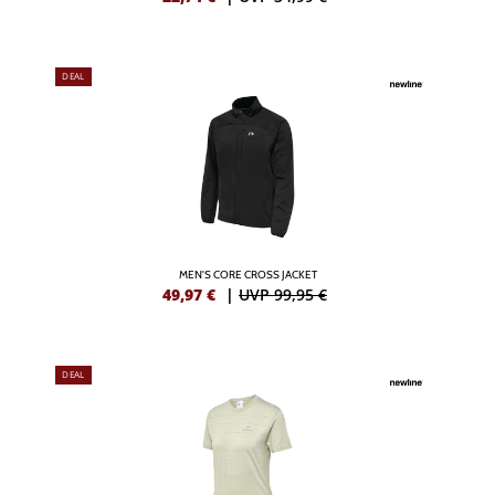
DEAL
MEN'S CORE CROSS JACKET
49,97
€
|
UVP 99,95 €
DEAL