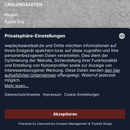
ZAHLUNGSARTEN
Paypal
Apple Pay
Rechnungskauf
Lastschrift
Kreditkarte
Vorkasse
NEWSLETTER
FOLLOW US
© 2026 Ballsportdirekt.de GmbH und Co. KG