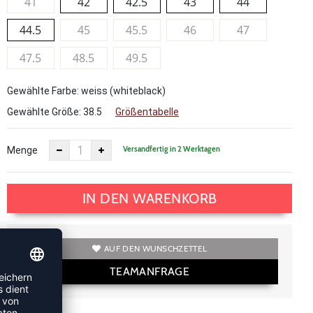
41
42
42.5
43
44
44.5
45
45.5
46
47
47.5
48.5
49.5
Gewählte Farbe: weiss (whiteblack)
Gewählte Größe:
38.5
Größentabelle
Versandfertig in 2 Werktagen
Menge
IN DEN WARENKORB
AUF DEN WUNSCHZETTEL
TEAMANFRAGE