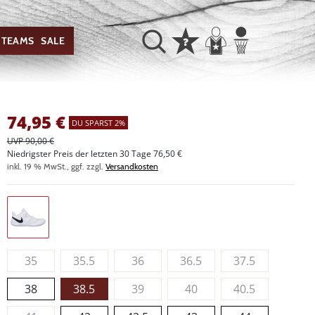
TEAMS
SALE
74,95
€
DU SPARST 2%
UVP 90,00 €
Niedrigster Preis der letzten 30 Tage 76,50 €
inkl. 19 % MwSt., ggf. zzgl.
Versandkosten
35
35.5
36
36.5
37.5
38
38.5
39
40
40.5