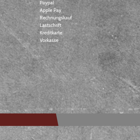
Paypal
Apple Pay
Rechnungskauf
Lastschrift
Kreditkarte
Vorkasse