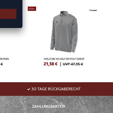
DEAL
 WOMAN
HMLCORE XK HALF ZIP POLY SWEAT
21,58
€
|
 €
UVP 47,95 €
30 TAGE RÜCKGABERECHT
ZAHLUNGSARTEN