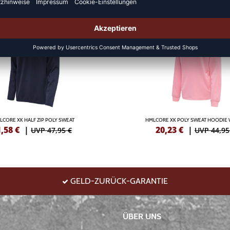
DEAL
LCORE XK HALF ZIP POLY SWEAT
HMLCORE XK POLY SWEAT HOODIE
1,58
€
|
20,23
€
|
UVP 47,95 €
UVP 44,95
GELD-ZURÜCK-GARANTIE
ÜBER UNS