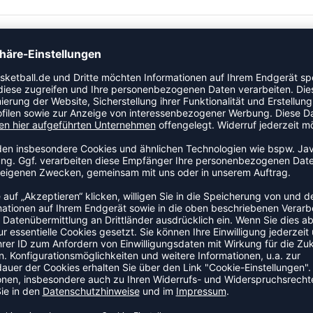
tegorie Hoody an den Start. Der luftige Schnitt sorgt für
kampf. Das Modell ist Teil der ZNE-Kollektion von