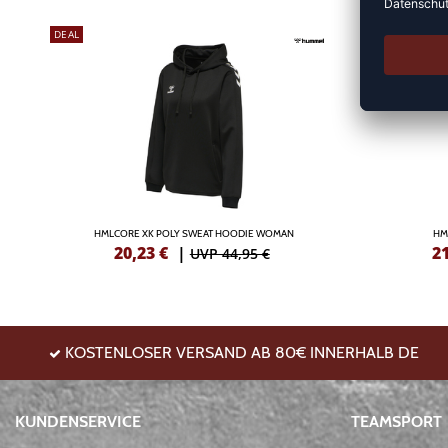
DEAL
DEAL
HMLCORE XK POLY SWEAT HOODIE WOMAN
HM
20,23
€
|
2
UVP 44,95 €
KOSTENLOSER VERSAND AB 80€ INNERHALB DE
KUNDENSERVICE
TEAMSPORT