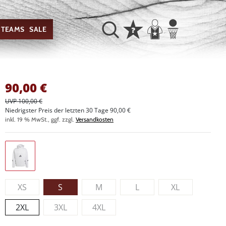
TEAMS
SALE
90,00
€
UVP 100,00 €
Niedrigster Preis der letzten 30 Tage 90,00 €
inkl. 19 % MwSt., ggf. zzgl.
Versandkosten
XS
S
M
L
XL
2XL
3XL
4XL