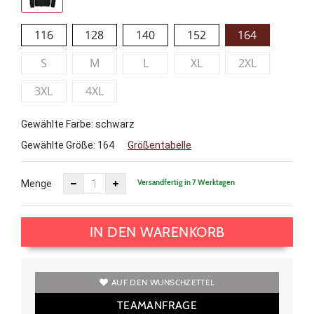
116
128
140
152
164
S
M
L
XL
2XL
3XL
4XL
Gewählte Farbe: schwarz
Gewählte Größe:
164
Größentabelle
Versandfertig in 7 Werktagen
Menge
IN DEN WARENKORB
AUF DEN WUNSCHZETTEL
TEAMANFRAGE