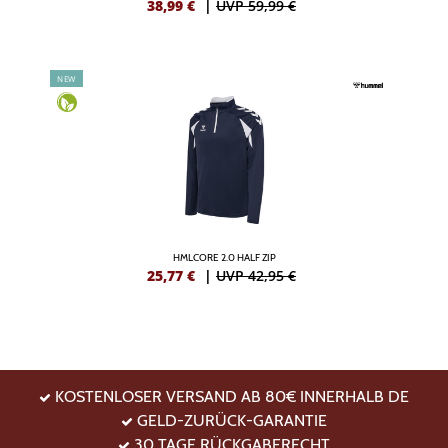
38,99
€
|
UVP 59,99 €
NEW
HMLCORE 2.0 HALF ZIP
25,77
€
|
UVP 42,95 €
KOSTENLOSER VERSAND AB 80€ INNERHALB DE
GELD-ZURÜCK-GARANTIE
30 TAGE RÜCKGABERECHT