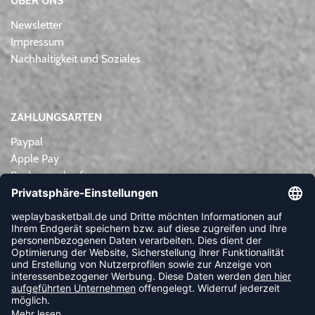
ÜBER UNS
Newsletter
Impressum
Nachhaltigkeit und Soziales
ZAHLUNGSARTEN
Paypal
Apple Pay
Rechnungskauf
Lastschrift
Kreditkarte
Vorkasse
NEWSLETTER
FOLLOW US