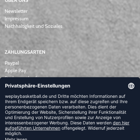
ÜBER UNS
Newsletter
Impressum
Nachhaltigkeit und Soziales
ZAHLUNGSARTEN
Paypal
Apple Pay
Rechnungskauf
Lastschrift
Kreditkarte
Vorkasse
NEWSLETTER
FOLLOW US