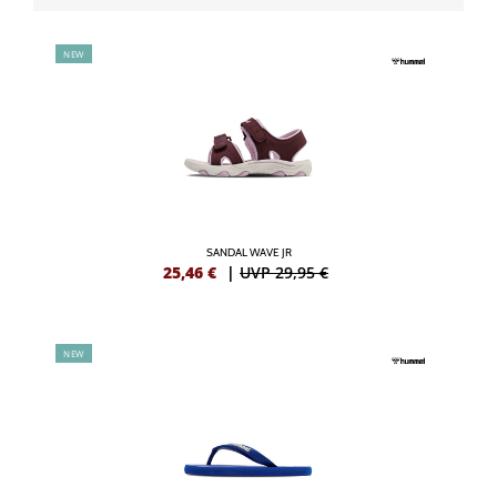
NEW
SANDAL WAVE JR
25,46
€
|
UVP 29,95 €
NEW