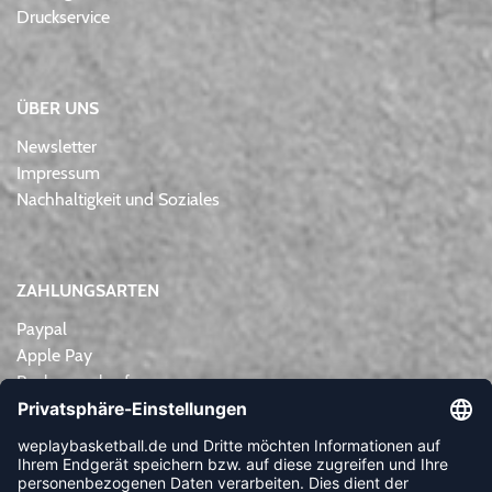
Druckservice
ÜBER UNS
Newsletter
Impressum
Nachhaltigkeit und Soziales
ZAHLUNGSARTEN
Paypal
Apple Pay
Rechnungskauf
Lastschrift
Kreditkarte
Vorkasse