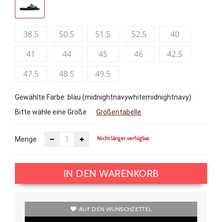
38.5
50.5
51.5
52.5
40
41
44
45
46
42.5
47.5
48.5
49.5
Gewählte Farbe: blau (midnightnavywhitemidnightnavy)
Bitte wähle eine Größe
Größentabelle
Nicht länger verfügbar
Menge
IN DEN WARENKORB
AUF DEN WUNSCHZETTEL