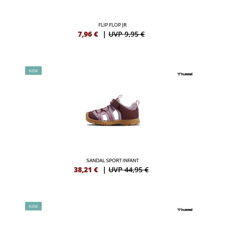
FLIP FLOP JR
7,96
€
|
UVP 9,95 €
NEW
SANDAL SPORT INFANT
38,21
€
|
UVP 44,95 €
NEW