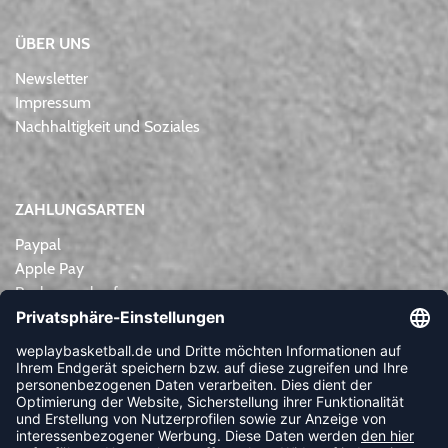
ÜBER UNS
Newsletter
Impressum
Nachhaltigkeit und Soziales
ZAHLUNGSARTEN
Paypal
Apple Pay
Rechnungskauf
Lastschrift
Kreditkarte
Vorkasse
NEWSLETTER