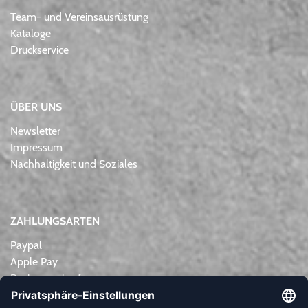
Team- und Vereinsausrüstung
Kataloge
Druckservice
ÜBER UNS
Newsletter
Impressum
Nachhaltigkeit und Soziales
ZAHLUNGSARTEN
Paypal
Apple Pay
Rechnungskauf
Lastschrift