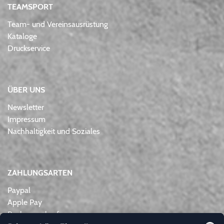
TEAMSPORT
Team- und Vereinsausrüstung
Kataloge
Druckservice
ÜBER UNS
Newsletter
Impressum
Nachhaltigkeit und Soziales
ZAHLUNGSARTEN
Paypal
Apple Pay
Rechnungskauf