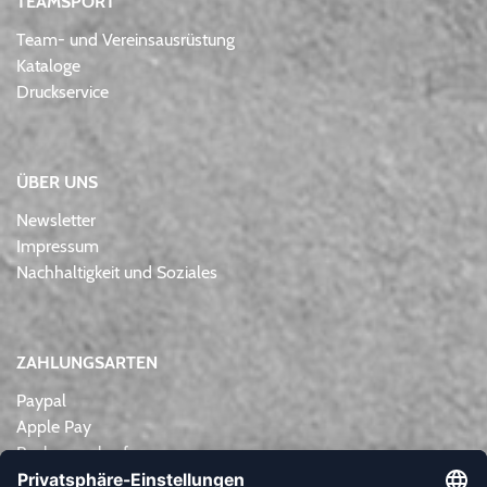
TEAMSPORT
Team- und Vereinsausrüstung
Kataloge
Druckservice
ÜBER UNS
Newsletter
Impressum
Nachhaltigkeit und Soziales
ZAHLUNGSARTEN
Paypal
Apple Pay
Rechnungskauf
Lastschrift