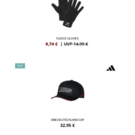
FLEECE GLOVES
9,74
€
|
UVP 14,99 €
NEW
DBB DEUTSCHLAND CAP
32,95
€