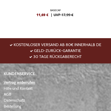
BASECAP
11,69
€
|
UVP 17,99 €
KOSTENLOSER VERSAND AB 80€ INNERHALB DE
GELD-ZURÜCK-GARANTIE
30 TAGE RÜCKGABERECHT
KUNDENSERVICE
Vertrag widerrufen
Hilfe und Kontakt
AGB
Datenschutz
Bestellung