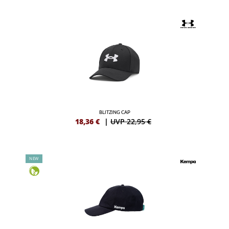
BLITZING CAP
18,36
€
|
UVP 22,95 €
NEW