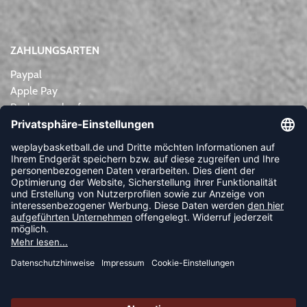
ZAHLUNGSARTEN
Paypal
Apple Pay
Rechnungskauf
Lastschrift
Kreditkarte
Vorkasse
NEWSLETTER
FOLLOW US