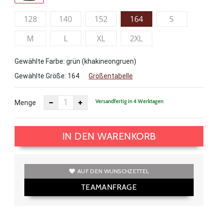
128
140
152
164
S
M
L
XL
2XL
Gewählte Farbe: grün (khakineongruen)
Gewählte Größe:
164
Größentabelle
Versandfertig in 4 Werktagen
Menge
IN DEN WARENKORB
AUF DEN WUNSCHZETTEL
TEAMANFRAGE