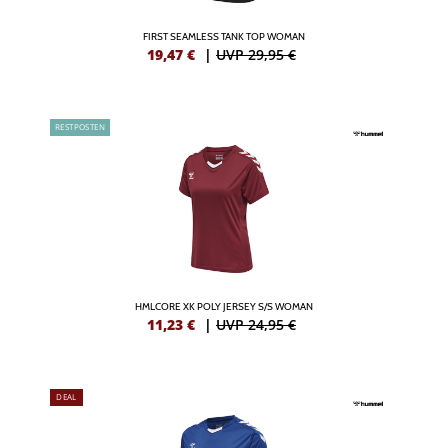
FIRST SEAMLESS TANK TOP WOMAN
19,47
€
|
UVP 29,95 €
RESTPOSTEN
HMLCORE XK POLY JERSEY S/S WOMAN
11,23
€
|
UVP 24,95 €
DEAL