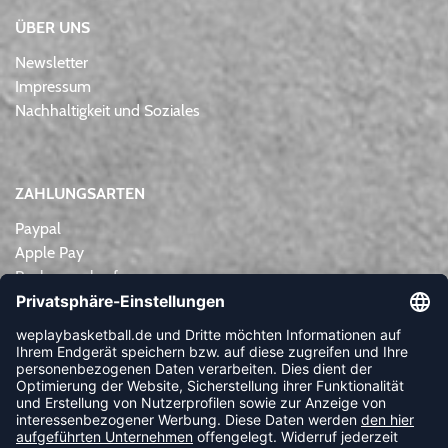
ÜBER UNS
Newsletter
Impressum
Nachhaltigkeit und Soziales
ZAHLUNGSARTEN
Paypal
Apple Pay
Rechnungskauf
Lastschrift
Kreditkarte
Vorkasse
NEWSLETTER