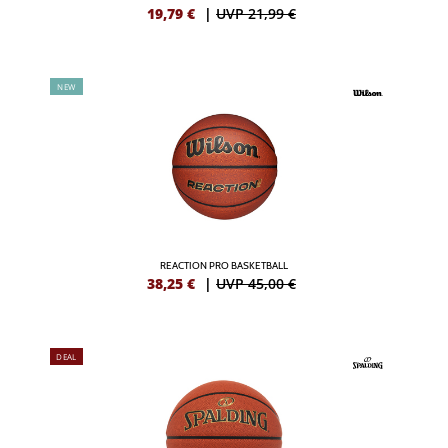
19,79
€
|
UVP 21,99 €
NEW
REACTION PRO BASKETBALL
38,25
€
|
UVP 45,00 €
DEAL