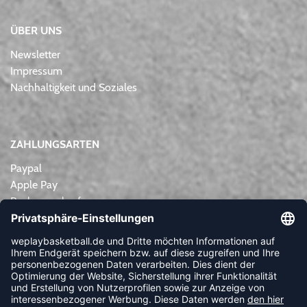
ÜBER UNS
Newsletter
Impressum
Nachhaltigkeit und Soziales
ZAHLUNGSARTEN
Paypal
Apple Pay
Rechnungskauf
Lastschrift
Kreditkarte
Vorkasse
NEWSLETTER