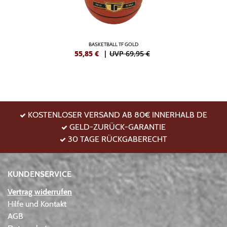
BASKETBALL TF GOLD
55,85
€
|
UVP 69,95 €
KOSTENLOSER VERSAND AB 80€ INNERHALB DE
GELD-ZURÜCK-GARANTIE
30 TAGE RÜCKGABERECHT
KUNDENSERVICE
Vertrag widerrufen
Hilfe und Kontakt
AGB