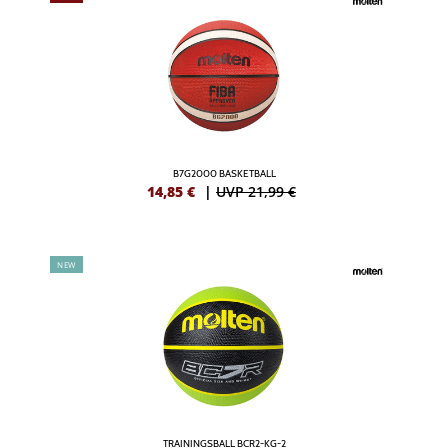
B7G2000 BASKETBALL
14,85
€
|
UVP 21,99 €
NEW
TRAININGSBALL BCR2-KG-2