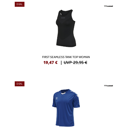
DEAL
FIRST SEAMLESS TANK TOP WOMAN
19,47
€
|
UVP 29,95 €
DEAL