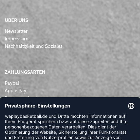
ÜBER UNS
Newsletter
Impressum
Nachhaltigkeit und Soziales
ZAHLUNGSARTEN
Paypal
Apple Pay
Rechnungskauf
Lastschrift
Kreditkarte
Vorkasse
NEWSLETTER