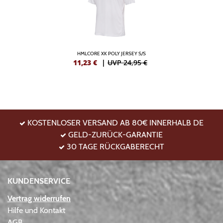
HMLCORE XK POLY JERSEY S/S
11,23
€
|
UVP 24,95 €
KOSTENLOSER VERSAND AB 80€ INNERHALB DE
GELD-ZURÜCK-GARANTIE
30 TAGE RÜCKGABERECHT
KUNDENSERVICE
Vertrag widerrufen
Hilfe und Kontakt
AGB