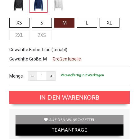
XS
S
M
L
XL
2XL
2XS
Gewählte Farbe: blau (tenabl)
Gewählte Größe:
M
Größentabelle
Versandfertig in 2 Werktagen
Menge
IN DEN WARENKORB
AUF DEN WUNSCHZETTEL
TEAMANFRAGE