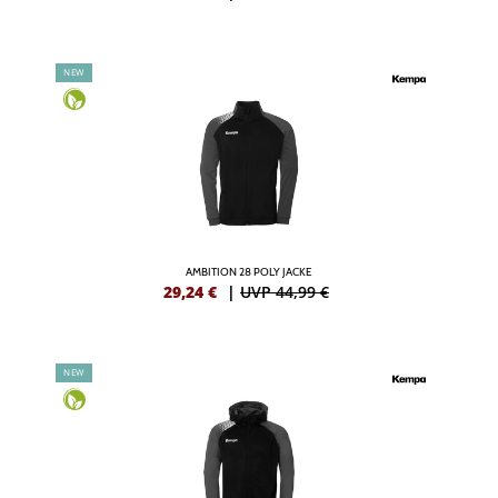
NEW
AMBITION 28 POLY JACKE
29,24
€
|
UVP 44,99 €
NEW