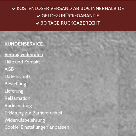
KOSTENLOSER VERSAND AB 80€ INNERHALB DE
GELD-ZURÜCK-GARANTIE
30 TAGE RÜCKGABERECHT
KUNDENSERVICE
Vertrag widerrufen
Hilfe und Kontakt
AGB
Datenschutz
Bestellung
Lieferung
Reklamation
Rücksendung
Erklärung zur Barrierefreiheit
Widerrufsbelehrung
Cookie-Einstellungen anpassen