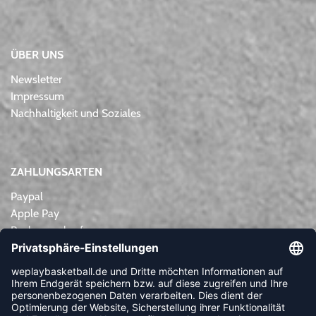
ÜBER UNS
Newsletter
Impressum
Nachhaltigkeit und Soziales
ZAHLUNGSARTEN
Paypal
Apple Pay
Rechnungskauf
Lastschrift
Kreditkarte
Vorkasse