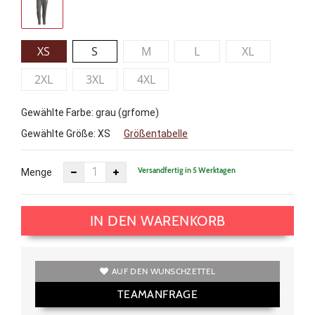
XS
S
M
L
XL
2XL
3XL
4XL
Gewählte Farbe: grau (grfome)
Gewählte Größe:
XS
Größentabelle
Versandfertig in 5 Werktagen
Menge
IN DEN WARENKORB
AUF DEN WUNSCHZETTEL
TEAMANFRAGE