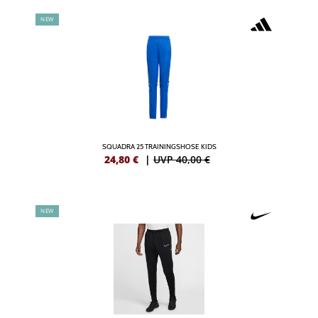
NEW
SQUADRA 25 TRAININGSHOSE KIDS
24,80
€
|
UVP 40,00 €
NEW