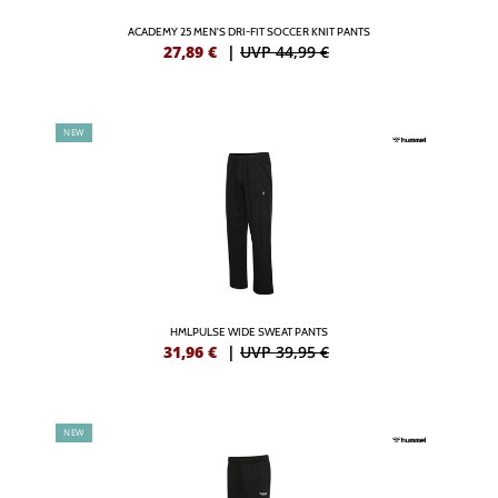
ACADEMY 25 MEN'S DRI-FIT SOCCER KNIT PANTS
27,89
€
|
UVP 44,99 €
NEW
HMLPULSE WIDE SWEAT PANTS
31,96
€
|
UVP 39,95 €
NEW