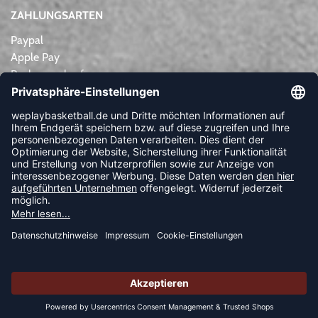
ZAHLUNGSARTEN
Paypal
Apple Pay
Rechnungskauf
Lastschrift
Kreditkarte
Vorkasse
NEWSLETTER
FOLLOW US
© 2026 Ballsportdirekt.de GmbH und Co. KG