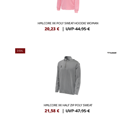
HMLCORE XK POLY SWEAT HOODIE WOMAN
20,23
€
|
UVP 44,95 €
DEAL
HMLCORE XK HALF ZIP POLY SWEAT
21,58
€
|
UVP 47,95 €