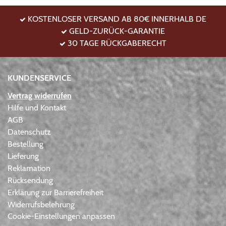
KOSTENLOSER VERSAND AB 80€ INNERHALB DE
GELD-ZURÜCK-GARANTIE
30 TAGE RÜCKGABERECHT
KUNDENSERVICE
Vertrag widerrufen
Hilfe und Kontakt
AGB
Datenschutz
Bestellung
Lieferung
Reklamation
Rücksendung
Erklärung zur Barrierefreiheit
Widerrufsbelehrung
Cookie-Einstellungen anpassen