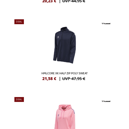
20,23
€
|
UVP 44,95 €
DEAL
HMLCORE XK HALF ZIP POLY SWEAT
21,58
€
|
UVP 47,95 €
DEAL