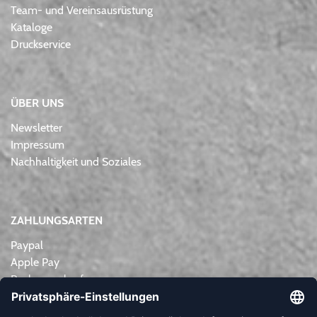
Team- und Vereinsausrüstung
Kataloge
Druckservice
ÜBER UNS
Newsletter
Impressum
Nachhaltigkeit und Soziales
ZAHLUNGSARTEN
Paypal
Apple Pay
Rechnungskauf
Lastschrift
Kreditkarte