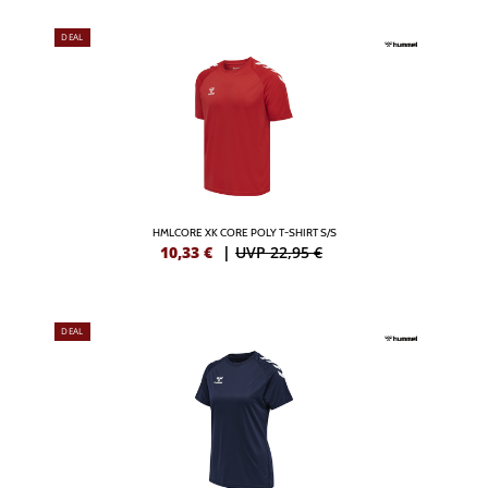
DEAL
HMLCORE XK CORE POLY T-SHIRT S/S
10,33
€
|
UVP 22,95 €
DEAL