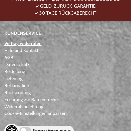
GELD-ZURÜCK-GARANTIE
30 TAGE RÜCKGABERECHT
KUNDENSERVICE
Vertrag widerrufen
Hilfe und Kontakt
AGB
Datenschutz
Bestellung
Lieferung
Reklamation
Rücksendung
Erklärung zur Barrierefreiheit
Widerrufsbelehrung
Cookie-Einstellungen anpassen
Kontrastmodus aus