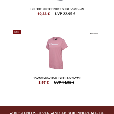
HMLCORE XK CORE POLY T-SHIRT S/S WOMAN
10,33
€
|
UVP 22,95 €
DEAL
HMLMOVER COTTON T-SHIRT S/S WOMAN
8,97
€
|
UVP 14,95 €
KOSTENLOSER VERSAND AB 80€ INNERHALB DE