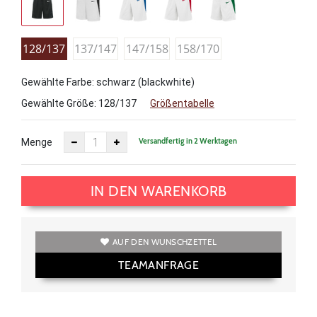
128/137
137/147
147/158
158/170
Gewählte Farbe: schwarz (blackwhite)
Gewählte Größe:
128/137
Größentabelle
Versandfertig in 2 Werktagen
Menge
IN DEN WARENKORB
AUF DEN WUNSCHZETTEL
TEAMANFRAGE