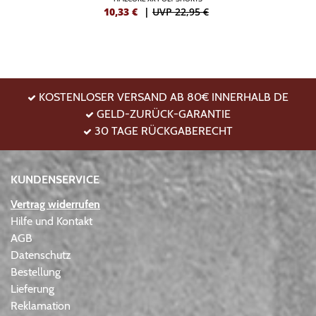
10,33
€
|
UVP 22,95 €
KOSTENLOSER VERSAND AB 80€ INNERHALB DE
GELD-ZURÜCK-GARANTIE
30 TAGE RÜCKGABERECHT
KUNDENSERVICE
Vertrag widerrufen
Hilfe und Kontakt
AGB
Datenschutz
Bestellung
Lieferung
Reklamation