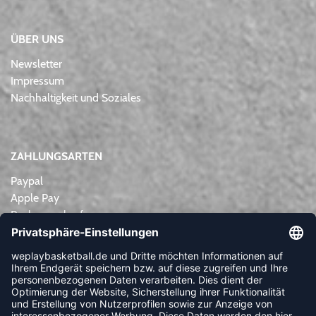
ÜBER UNS
Newsletter
Impressum
Nachhaltigkeit und Soziales
ZAHLUNGSARTEN
Paypal
Apple Pay
Rechnungskauf
Lastschrift
Kreditkarte
Vorkasse
NEWSLETTER