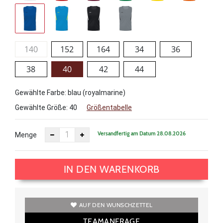
140
152
164
34
36
38
40
42
44
Gewählte Farbe: blau (royalmarine)
Gewählte Größe:
40
Größentabelle
Versandfertig am Datum 28.08.2026
Menge
IN DEN WARENKORB
AUF DEN WUNSCHZETTEL
TEAMANFRAGE