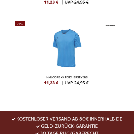
11,23
€
|
UVP 24,95 €
DEAL
HMLCORE XK POLY JERSEY S/S
11,23
€
|
UVP 24,95 €
KOSTENLOSER VERSAND AB 80€ INNERHALB DE
GELD-ZURÜCK-GARANTIE
30 TAGE RÜCKGABERECHT