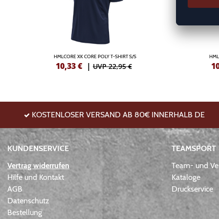
HMLCORE XK CORE POLY T-SHIRT S/S
HML
10,33
€
|
1
UVP 22,95 €
KOSTENLOSER VERSAND AB 80€ INNERHALB DE
KUNDENSERVICE
TEAMSPORT
Vertrag widerrufen
Team- und Ver
Hilfe und Kontakt
Kataloge
AGB
Druckservice
Datenschutz
Bestellung