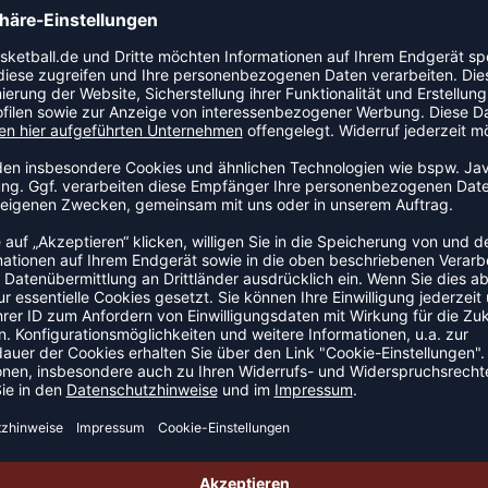
genschaften: Rundhalskragen. Gerader Schnitt.
DEAL