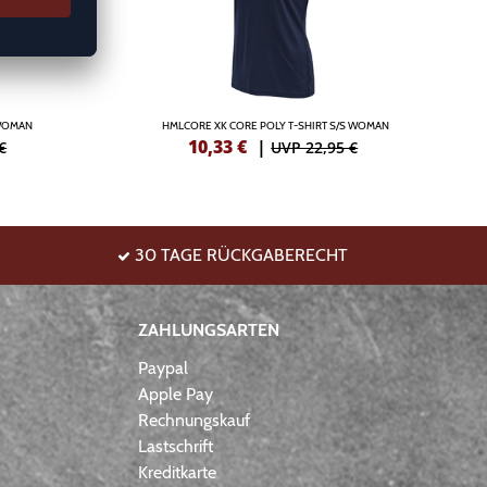
 WOMAN
HMLCORE XK CORE POLY T-SHIRT S/S WOMAN
10,33
€
|
€
UVP 22,95 €
30 TAGE RÜCKGABERECHT
ZAHLUNGSARTEN
Paypal
Apple Pay
Rechnungskauf
Lastschrift
Kreditkarte