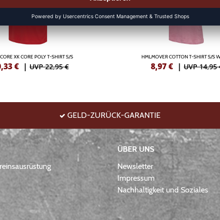
CORE XK CORE POLY T-SHIRT S/S
HMLMOVER COTTON T-SHIRT S/S
0,33
€
|
8,97
€
|
UVP 22,95 €
UVP 14,95 
GELD-ZURÜCK-GARANTIE
ÜBER UNS
einsausrüstung
Newsletter
Impressum
Nachhaltigkeit und Soziales