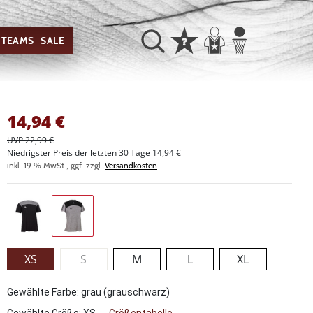
TEAMS
SALE
14,94
€
UVP 22,99 €
Niedrigster Preis der letzten 30 Tage 14,94 €
inkl. 19 % MwSt., ggf. zzgl.
Versandkosten
XS
S
M
L
XL
Gewählte Farbe: grau (grauschwarz)