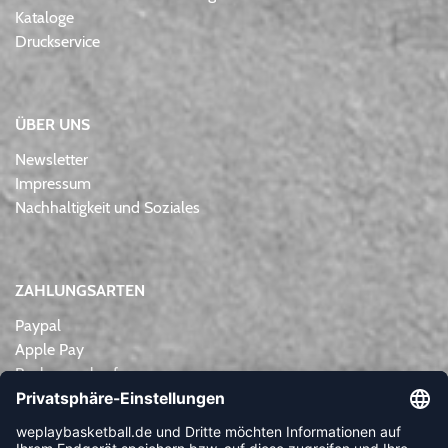
Kataloge
Druckservice
ÜBER UNS
Newsletter
Impressum
Nachhaltigkeit und Soziales
ZAHLUNGSARTEN
Paypal
Apple Pay
Rechnungskauf
Lastschrift
Kreditkarte
Vorkasse