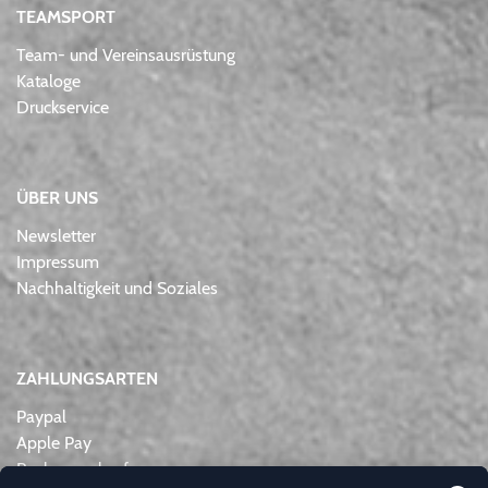
TEAMSPORT
Team- und Vereinsausrüstung
Kataloge
Druckservice
ÜBER UNS
Newsletter
Impressum
Nachhaltigkeit und Soziales
ZAHLUNGSARTEN
Paypal
Apple Pay
Rechnungskauf