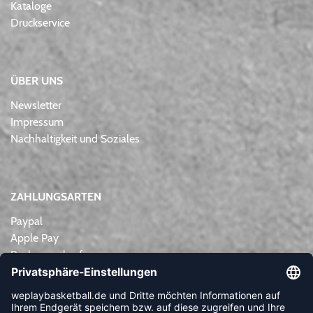
Kataloge
Druckservice
ÜBER UNS
Newsletter
Impressum
Nachhaltigkeit und Soziales
ZAHLUNGSARTEN
Paypal
Apple Pay
Rechnungskauf
Lastschrift
Kreditkarte
Vorkasse