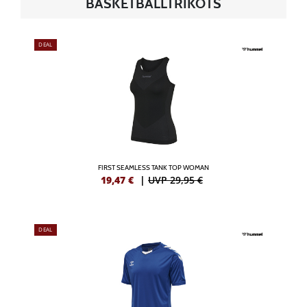
BASKETBALLTRIKOTS
DEAL
FIRST SEAMLESS TANK TOP WOMAN
19,47
€
|
UVP 29,95 €
DEAL