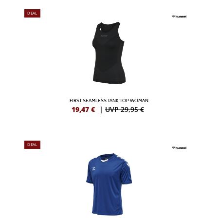
DEAL
FIRST SEAMLESS TANK TOP WOMAN
19,47
€
|
UVP 29,95 €
DEAL