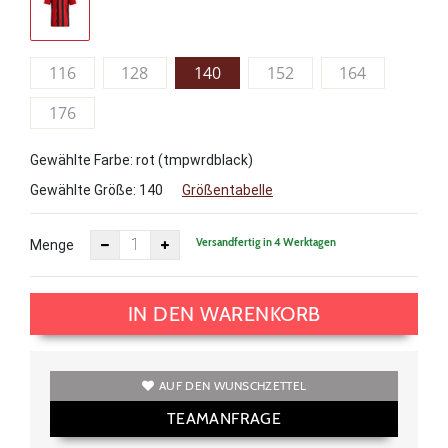
116
128
140
152
164
176
Gewählte Farbe: rot (tmpwrdblack)
Gewählte Größe:
140
Größentabelle
Versandfertig in 4 Werktagen
Menge
IN DEN WARENKORB
AUF DEN WUNSCHZETTEL
TEAMANFRAGE