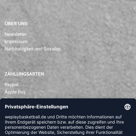
ÜBER UNS
Newsletter
Impressum
Nachhaltigkeit und Soziales
ZAHLUNGSARTEN
Paypal
Apple Pay
Rechnungskauf
Lastschrift
Kreditkarte
Vorkasse