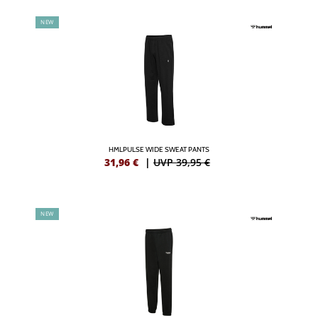
NEW
HMLPULSE WIDE SWEAT PANTS
31,96
€
|
UVP 39,95 €
NEW