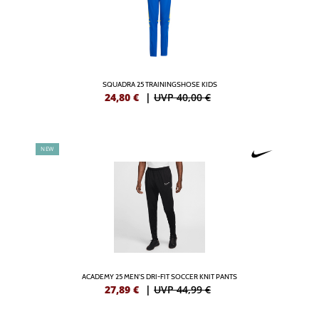
SQUADRA 25 TRAININGSHOSE KIDS
24,80
€
|
UVP 40,00 €
NEW
ACADEMY 25 MEN'S DRI-FIT SOCCER KNIT PANTS
27,89
€
|
UVP 44,99 €