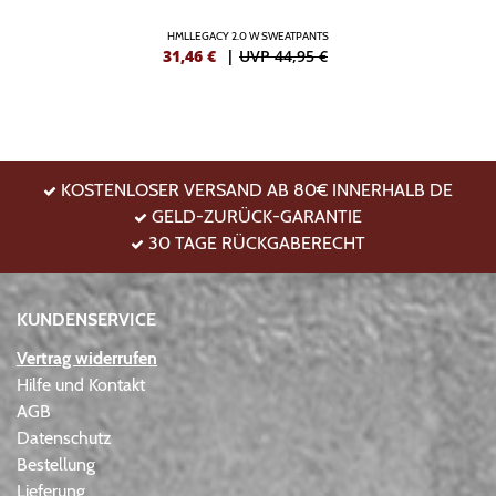
HMLLEGACY 2.0 W SWEATPANTS
31,46
€
|
UVP 44,95 €
KOSTENLOSER VERSAND AB 80€ INNERHALB DE
GELD-ZURÜCK-GARANTIE
30 TAGE RÜCKGABERECHT
KUNDENSERVICE
Vertrag widerrufen
Hilfe und Kontakt
AGB
Datenschutz
Bestellung
Lieferung