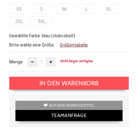
XS
S
M
L
XL
2XL
3XL
Gewählte Farbe: blau (clubcobolt)
Bitte wähle eine Größe
Größentabelle
Nicht länger verfügbar
Menge
IN DEN WARENKORB
AUF DEN WUNSCHZETTEL
TEAMANFRAGE