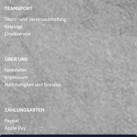
TEAMSPORT
Team- und Vereinsausrüstung
Kataloge
Druckservice
ÜBER UNS
Newsletter
Impressum
Nachhaltigkeit und Soziales
ZAHLUNGSARTEN
Paypal
Apple Pay
Rechnungskauf